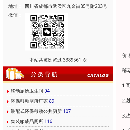
地址：
四川省成都市武侯区九金街85号附203号
微信：
价
本站共被浏览过 3389561 次
移
1
移动厕所卫生间
94
2
环保移动厕所厂家
89
装配式环保移动公共厕所
107
3
集装箱成品厕所
116