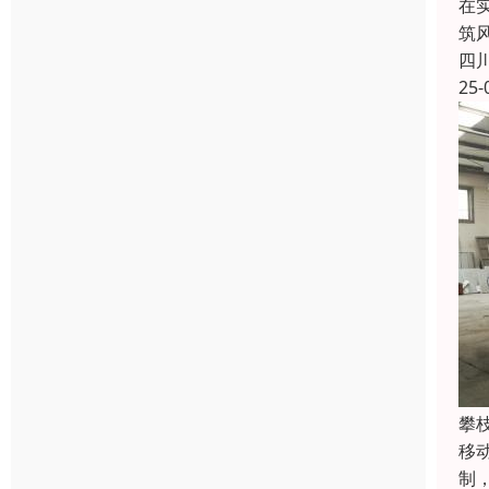
在
筑
四
25-
攀
移
制