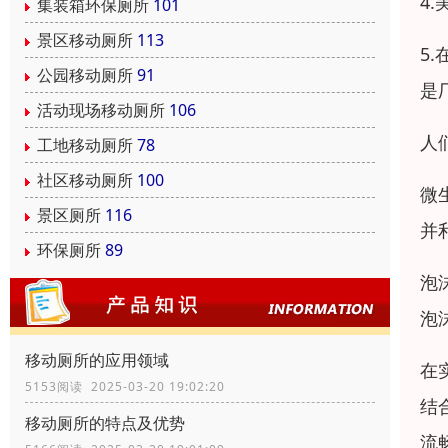
4
集装箱环保厕所
101
景区移动厕所
113
5
公园移动厕所
91
是
活动现场移动厕所
106
人
工地移动厕所
78
社区移动厕所
100
微
景区厕所
116
并
环保厕所
89
泡
泡
移动厕所的应用领域
在
5153阅读 2025-03-20 19:02:20
结
移动厕所的特点及优势
流