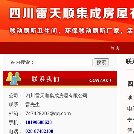
首页
联
站内搜索：
四
公司：
四川雷天顺集成房屋有限公司
地
联系：
雷先生
电
邮箱：
747428203@qq.com
手
手机：
18190688628
传
电话：
028-87482108