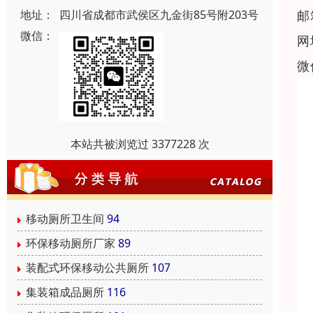
邮
地址：
四川省成都市武侯区九金街85号附203号
微信：
网
微
本站共被浏览过 3377228 次
移动厕所卫生间
94
环保移动厕所厂家
89
装配式环保移动公共厕所
107
集装箱成品厕所
116