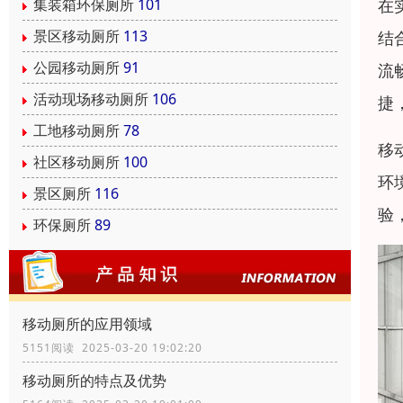
在
集装箱环保厕所
101
景区移动厕所
113
结
公园移动厕所
91
流
活动现场移动厕所
106
捷
工地移动厕所
78
移
社区移动厕所
100
环
景区厕所
116
验
环保厕所
89
移动厕所的应用领域
5151阅读 2025-03-20 19:02:20
移动厕所的特点及优势