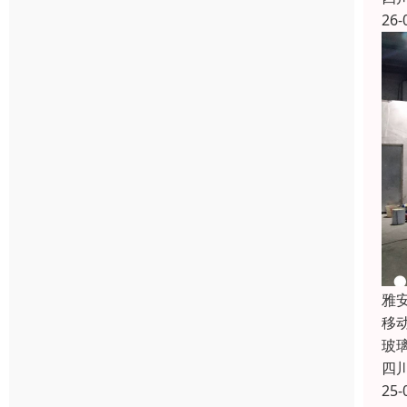
26-
雅
移
玻
四
25-