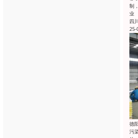
制
业
四
25-
德
污染