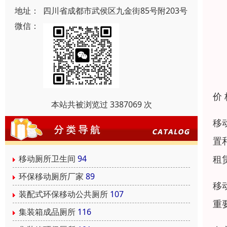
地址：
四川省成都市武侯区九金街85号附203号
微信：
价
本站共被浏览过 3387069 次
移
置
租
移动厕所卫生间
94
环保移动厕所厂家
89
移
装配式环保移动公共厕所
107
重
集装箱成品厕所
116