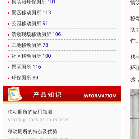
情
集装箱环保厕所
101
景区移动厕所
113
移
公园移动厕所
91
防
活动现场移动厕所
106
件
工地移动厕所
78
社区移动厕所
100
移
景区厕所
116
环
环保厕所
89
验
移动厕所的应用领域
5201阅读 2025-03-20 19:02:20
移动厕所的特点及优势