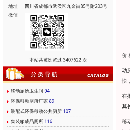
地址：
四川省成都市武侯区九金街85号附203号
微信：
价
本站共被浏览过 3407622 次
动
快
移动厕所卫生间
94
在
环保移动厕所厂家
89
其
装配式环保移动公共厕所
107
移
集装箱成品厕所
116