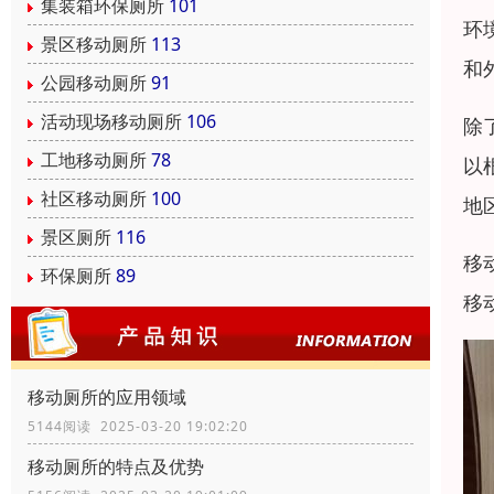
集装箱环保厕所
101
环
景区移动厕所
113
和
公园移动厕所
91
活动现场移动厕所
106
除
工地移动厕所
78
以
社区移动厕所
100
地
景区厕所
116
移
环保厕所
89
移
移动厕所的应用领域
5144阅读 2025-03-20 19:02:20
移动厕所的特点及优势