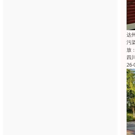
达
污染
放：
四
26-