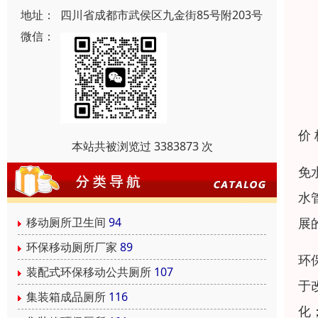
地址：
四川省成都市武侯区九金街85号附203号
微信：
价
本站共被浏览过 3383873 次
免
水
展
移动厕所卫生间
94
环保移动厕所厂家
89
环
装配式环保移动公共厕所
107
于
集装箱成品厕所
116
化