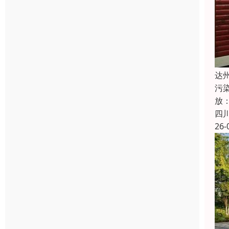
达
污染
放：
四
26-