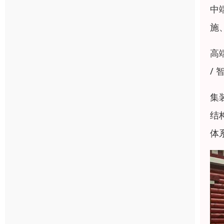
中
施
高
/
集
结
体