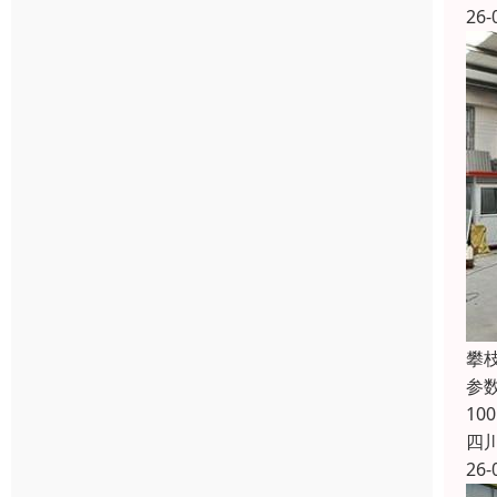
26-
攀
参数
1
四
26-