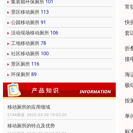
集装箱环保厕所
101
常
景区移动厕所
113
快
公园移动厕所
91
套
活动现场移动厕所
106
工地移动厕所
78
折
社区移动厕所
100
接
景区厕所
116
海
环保厕所
89
极
按
移动厕所的应用领域
单
5144阅读 2025-03-20 19:02:20
移动厕所的特点及优势
标