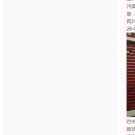
污染
放：
四
26-
巴
按