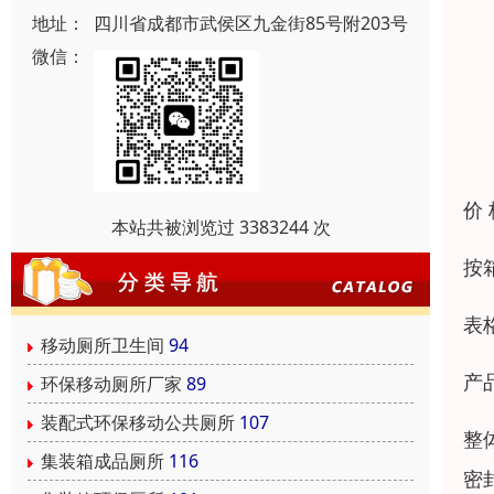
地址：
四川省成都市武侯区九金街85号附203号
微信：
价
本站共被浏览过 3383244 次
按
表
移动厕所卫生间
94
产
环保移动厕所厂家
89
装配式环保移动公共厕所
107
整
集装箱成品厕所
116
密