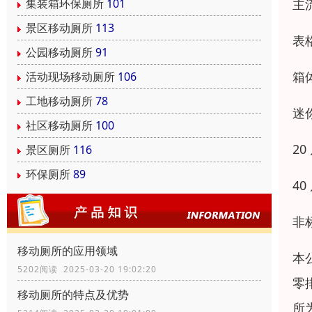
主
集装箱环保厕所
101
景区移动厕所
113
表
公园移动厕所
91
箱
活动现场移动厕所
106
工地移动厕所
78
迷你
社区移动厕所
100
20
景区厕所
116
环保厕所
89
40
非
移动厕所的应用领域
本
5202阅读 2025-03-20 19:02:20
零
移动厕所的特点及优势
所