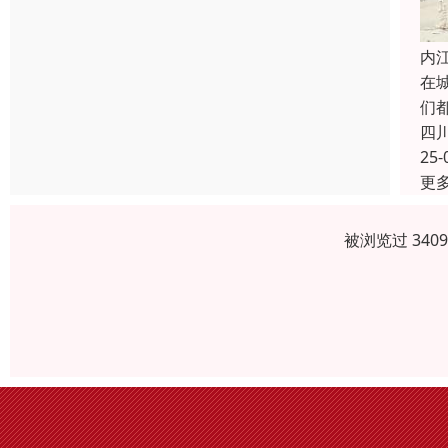
内
在
们
四
25-
更
被浏览过 340