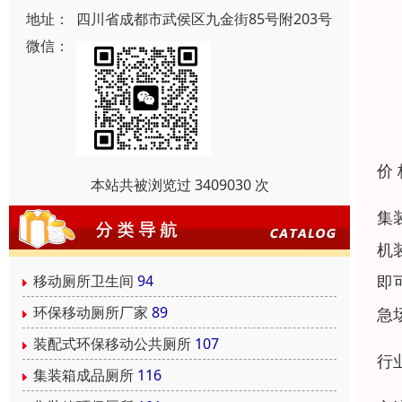
地址：
四川省成都市武侯区九金街85号附203号
微信：
价
本站共被浏览过 3409030 次
集
机
即
移动厕所卫生间
94
环保移动厕所厂家
89
急
装配式环保移动公共厕所
107
行
集装箱成品厕所
116